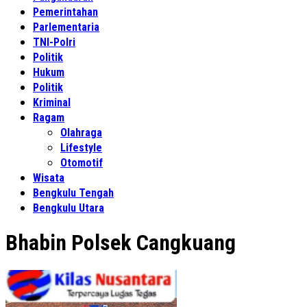
Pemerintahan
Parlementaria
TNI-Polri
Politik
Hukum
Politik
Kriminal
Ragam
Olahraga
Lifestyle
Otomotif
Wisata
Bengkulu Tengah
Bengkulu Utara
Bhabin Polsek Cangkuang