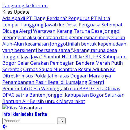
Langsung ke konten
Kilas Update
Ada Apa di PT Elang Perdana? Pengurus PT Mitra
Lempar Tanggung Jawab ke Desa, Penguasa Setempat
Diduga Alergi Wartawan
Karang Taruna Desa Jonggol
menggelar aksi penataan dan pembersihan menyeluruh
Alun-Alun kecamatan Jonggol.inilah bentuk kepemudaan
yang bersinergi bersama sama “,karang taruna desa
Jonggol Jaya Jaya,”
Sambut HUT RI ke-81, FPK Kabupaten
Bogor Gelar Gerakan Pembagian Bendera Merah Putih
Serentak
Ormas Squad Nusantara Resmi Adukan Ke
Ditreskrimsus Polda Jatim atas Dugaan Maraknya
Penambangan Pasir Ilegal di Lumajang
Sinergi
Pemerintah Desa Weninggalih dan BPBD serta Ormas
DPAC satria Banten Jonggol,Kabupaten Bogor Salurkan
Bantuan Air Bersih untuk Masyarakat
Info Iklan
Indeks Berita