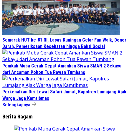
Semarak HUT ke-81 RI, Lapas Kuningan Gelar Fun Walk, Donor
Darah, Pemeriksaan Kesehatan hingga Bakti Sosial
Pemkab Muba Gerak Cepat Amankan Siswa SMAN 2 Sekayu
dari Ancaman Pohon Tua Rawan Tumbang
Perkenalkan Diri Lewat Safari Jumat, Kapolres Lumajang Ajak
Warga Jaga Kamtibmas
Selengkapnya
Berita Ragam