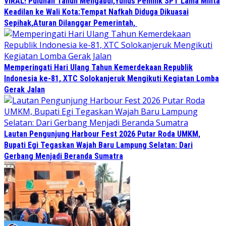
VIRAL! Puluhan Tahun Mengabdi,Yulius Pemilik SPT Lama Minta
Keadilan ke Wali Kota:Tempat Nafkah Diduga Dikuasai
Sepihak,Aturan Dilanggar Pemerintah,
Memperingati Hari Ulang Tahun Kemerdekaan Republik
Indonesia ke-81, XTC Solokanjeruk Mengikuti Kegiatan Lomba
Gerak Jalan
Lautan Pengunjung Harbour Fest 2026 Putar Roda UMKM,
Bupati Egi Tegaskan Wajah Baru Lampung Selatan: Dari
Gerbang Menjadi Beranda Sumatra