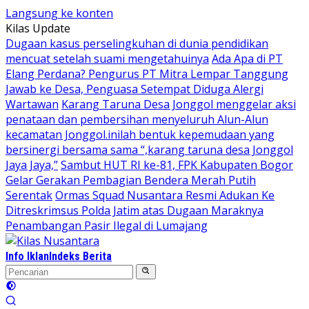
Langsung ke konten
Kilas Update
Dugaan kasus perselingkuhan di dunia pendidikan
mencuat setelah suami mengetahuinya
Ada Apa di PT
Elang Perdana? Pengurus PT Mitra Lempar Tanggung
Jawab ke Desa, Penguasa Setempat Diduga Alergi
Wartawan
Karang Taruna Desa Jonggol menggelar aksi
penataan dan pembersihan menyeluruh Alun-Alun
kecamatan Jonggol.inilah bentuk kepemudaan yang
bersinergi bersama sama “,karang taruna desa Jonggol
Jaya Jaya,”
Sambut HUT RI ke-81, FPK Kabupaten Bogor
Gelar Gerakan Pembagian Bendera Merah Putih
Serentak
Ormas Squad Nusantara Resmi Adukan Ke
Ditreskrimsus Polda Jatim atas Dugaan Maraknya
Penambangan Pasir Ilegal di Lumajang
Info Iklan
Indeks Berita