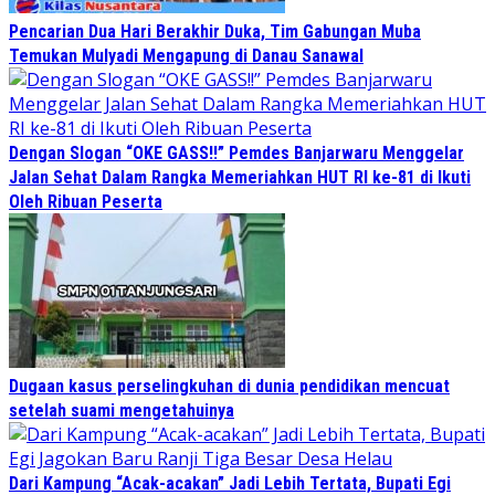
Pencarian Dua Hari Berakhir Duka, Tim Gabungan Muba
Temukan Mulyadi Mengapung di Danau Sanawal
Dengan Slogan “OKE GASS!!” Pemdes Banjarwaru Menggelar
Jalan Sehat Dalam Rangka Memeriahkan HUT RI ke-81 di Ikuti
Oleh Ribuan Peserta
Dugaan kasus perselingkuhan di dunia pendidikan mencuat
setelah suami mengetahuinya
Dari Kampung “Acak-acakan” Jadi Lebih Tertata, Bupati Egi