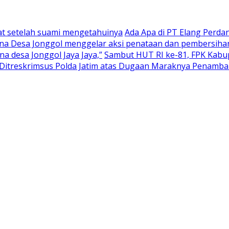
at setelah suami mengetahuinya
Ada Apa di PT Elang Perd
na Desa Jonggol menggelar aksi penataan dan pembersihan
 desa Jonggol Jaya Jaya,”
Sambut HUT RI ke-81, FPK Kab
itreskrimsus Polda Jatim atas Dugaan Maraknya Penambang