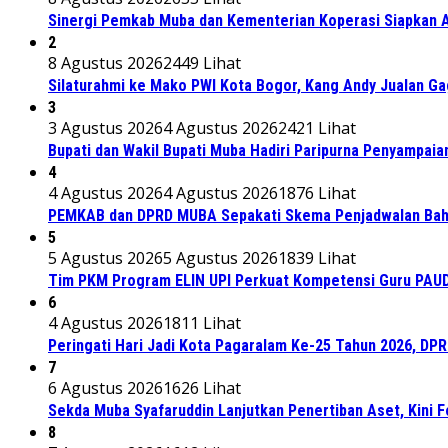
Sinergi Pemkab Muba dan Kementerian Koperasi Siapkan Ag
2
8 Agustus 2026
2449 Lihat
Silaturahmi ke Mako PWI Kota Bogor, Kang Andy Jualan Ga
3
3 Agustus 2026
4 Agustus 2026
2421 Lihat
Bupati dan Wakil Bupati Muba Hadiri Paripurna Penyampaia
4
4 Agustus 2026
4 Agustus 2026
1876 Lihat
PEMKAB dan DPRD MUBA Sepakati Skema Penjadwalan Bah
5
5 Agustus 2026
5 Agustus 2026
1839 Lihat
Tim PKM Program ELIN UPI Perkuat Kompetensi Guru PAUD M
6
4 Agustus 2026
1811 Lihat
Peringati Hari Jadi Kota Pagaralam Ke-25 Tahun 2026, DP
7
6 Agustus 2026
1626 Lihat
Sekda Muba Syafaruddin Lanjutkan Penertiban Aset, Kini 
8