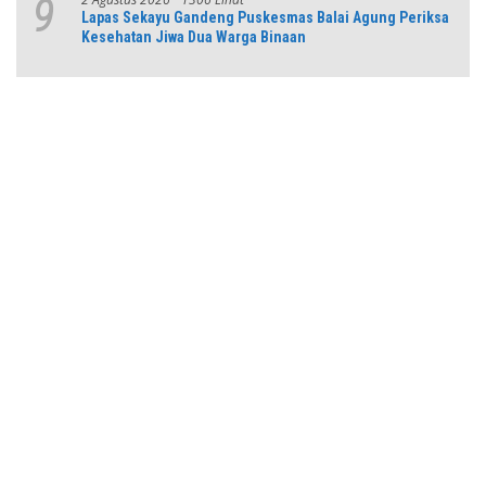
9
Lapas Sekayu Gandeng Puskesmas Balai Agung Periksa
Kesehatan Jiwa Dua Warga Binaan