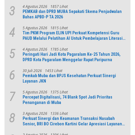
4 Agustus 2026
1857 Lihat
3
PEMKAB dan DPRD MUBA Sepakati Skema Penjadwalan
Bahas APBD-P TA 2026
5 Agustus 2026
1815 Lihat
4
Tim PKM Program ELIN UPI Perkuat Kompetensi Guru
PAUD Melalui Pelatihan AI Untuk Pembelajaran Literasi
dan Numerasi
4 Agustus 2026
1785 Lihat
5
Peringati Hari Jadi Kota Pagaralam Ke-25 Tahun 2026,
DPRD Kota Pagaralam Menggelar Rapat Paripurna
30 Juli 2026
1453 Lihat
6
Pemkab Muba dan BPJS Kesehatan Perkuat Sinergi
Layanan JKN
5 Agustus 2026
1375 Lihat
7
Percepat Digitalisasi, 74 Blank Spot Jadi Prioritas
Penanganan di Muba
3 Agustus 2026
1336 Lihat
8
Perkuat Sinergi dan Keamanan Transaksi Nasabah
Senior, BRI BO Cirebon Kartini Gelar Apresiasi Layanan
Pensiunan
2 Agustus 2026
1306 Lihat