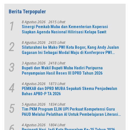
Berita Terpopuler
8 Agustus 2026
2615 Lihat
1
Sinergi Pemkab Muba dan Kementerian Koperasi
Siapkan Agenda Nasional Hilirisasi Kelapa Sawit
8 Agustus 2026
2435 Lihat
2
Silaturahmi ke Mako PWI Kota Bogor, Kang Andy Jualan
Gagasan Ini Sebagai Modal Maju di Konferprov PWI
Jabar
3 Agustus 2026
2418 Lihat
3
Bupati dan Wakil Bupati Muba Hadiri Paripurna
Penyampaian Hasil Reses III DPRD Tahun 2026
4 Agustus 2026
1873 Lihat
4
PEMKAB dan DPRD MUBA Sepakati Skema Penjadwalan
Bahas APBD-P TA 2026
5 Agustus 2026
1834 Lihat
5
Tim PKM Program ELIN UPI Perkuat Kompetensi Guru
PAUD Melalui Pelatihan AI Untuk Pembelajaran Literasi
dan Numerasi
4 Agustus 2026
1804 Lihat
6
Peringati Hari Jadi Kota Pagaralam Ke-25 Tahun 2026,