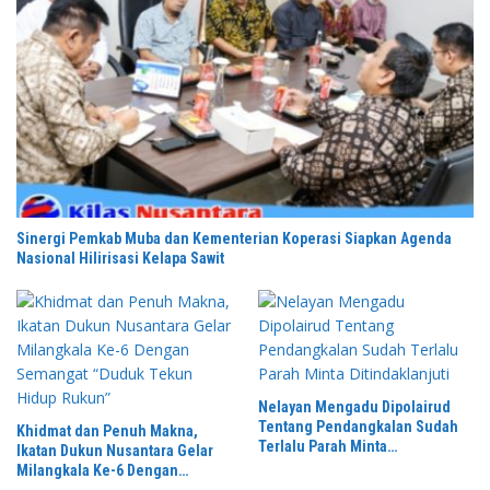
Sinergi Pemkab Muba dan Kementerian Koperasi Siapkan Agenda
Nasional Hilirisasi Kelapa Sawit
Nelayan Mengadu Dipolairud
Tentang Pendangkalan Sudah
Khidmat dan Penuh Makna,
Terlalu Parah Minta
Ikatan Dukun Nusantara Gelar
Ditindaklanjuti
Milangkala Ke-6 Dengan