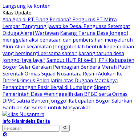
Langsung ke konten
Kilas Update
Ada Apa di PT Elang Perdana? Pengurus PT Mitra
Lempar Tanggung Jawab ke Desa, Penguasa Setempat
Diduga Alergi Wartawan
Karang Taruna Desa Jonggol
menggelar aksi penataan dan pembersihan menyeluruh
Alun-Alun kecamatan Jonggol.inilah bentuk kepemudaan
yang bersinergi bersama sama “,karang taruna desa
Jonggol Jaya Jaya,”
Sambut HUT RI ke-81, FPK Kabupaten
Bogor Gelar Gerakan Pembagian Bendera Merah Putih
Serentak
Ormas Squad Nusantara Resmi Adukan Ke
Ditreskrimsus Polda Jatim atas Dugaan Maraknya
Penambangan Pasir Ilegal di Lumajang
Sinergi
Pemerintah Desa Weninggalih dan BPBD serta Ormas
DPAC satria Banten Jonggol,Kabupaten Bogor Salurkan
Bantuan Air Bersih untuk Masyarakat
Info Iklan
Indeks Berita