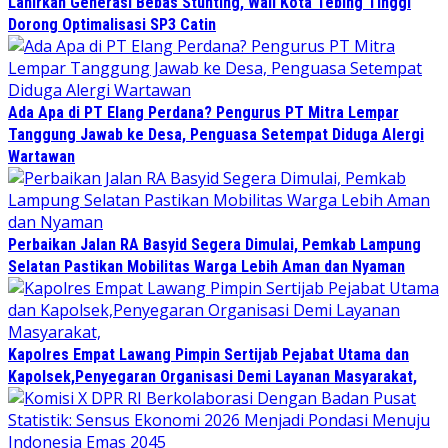
Lahirkan Generasi Bebas Stunting, Wali Kota Tebing Tinggi
Dorong Optimalisasi SP3 Catin
Ada Apa di PT Elang Perdana? Pengurus PT Mitra Lempar
Tanggung Jawab ke Desa, Penguasa Setempat Diduga Alergi
Wartawan
Perbaikan Jalan RA Basyid Segera Dimulai, Pemkab Lampung
Selatan Pastikan Mobilitas Warga Lebih Aman dan Nyaman
Kapolres Empat Lawang Pimpin Sertijab Pejabat Utama dan
Kapolsek,Penyegaran Organisasi Demi Layanan Masyarakat,