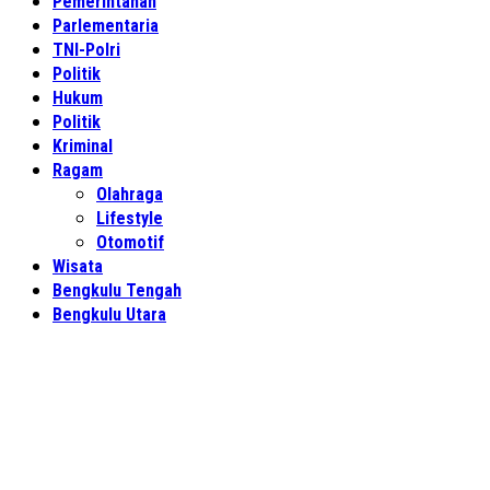
Pemerintahan
Parlementaria
TNI-Polri
Politik
Hukum
Politik
Kriminal
Ragam
Olahraga
Lifestyle
Otomotif
Wisata
Bengkulu Tengah
Bengkulu Utara