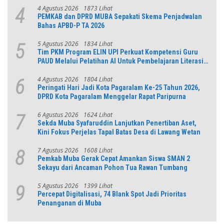
4 Agustus 2026
1873 Lihat
4
PEMKAB dan DPRD MUBA Sepakati Skema Penjadwalan
Bahas APBD-P TA 2026
5 Agustus 2026
1834 Lihat
5
Tim PKM Program ELIN UPI Perkuat Kompetensi Guru
PAUD Melalui Pelatihan AI Untuk Pembelajaran Literasi
dan Numerasi
4 Agustus 2026
1804 Lihat
6
Peringati Hari Jadi Kota Pagaralam Ke-25 Tahun 2026,
DPRD Kota Pagaralam Menggelar Rapat Paripurna
6 Agustus 2026
1624 Lihat
7
Sekda Muba Syafaruddin Lanjutkan Penertiban Aset,
Kini Fokus Perjelas Tapal Batas Desa di Lawang Wetan
7 Agustus 2026
1608 Lihat
8
Pemkab Muba Gerak Cepat Amankan Siswa SMAN 2
Sekayu dari Ancaman Pohon Tua Rawan Tumbang
5 Agustus 2026
1399 Lihat
9
Percepat Digitalisasi, 74 Blank Spot Jadi Prioritas
Penanganan di Muba