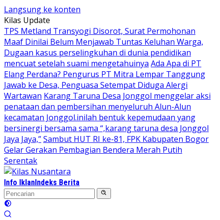
Langsung ke konten
Kilas Update
TPS Metland Transyogi Disorot, Surat Permohonan
Maaf Dinilai Belum Menjawab Tuntas Keluhan Warga,
Dugaan kasus perselingkuhan di dunia pendidikan
mencuat setelah suami mengetahuinya
Ada Apa di PT
Elang Perdana? Pengurus PT Mitra Lempar Tanggung
Jawab ke Desa, Penguasa Setempat Diduga Alergi
Wartawan
Karang Taruna Desa Jonggol menggelar aksi
penataan dan pembersihan menyeluruh Alun-Alun
kecamatan Jonggol.inilah bentuk kepemudaan yang
bersinergi bersama sama “,karang taruna desa Jonggol
Jaya Jaya,”
Sambut HUT RI ke-81, FPK Kabupaten Bogor
Gelar Gerakan Pembagian Bendera Merah Putih
Serentak
Info Iklan
Indeks Berita