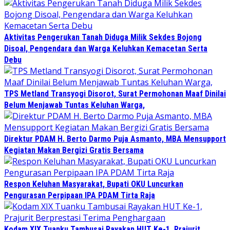
Aktivitas Pengerukan Tanah Diduga Milik Sekdes Bojong
Disoal, Pengendara dan Warga Keluhkan Kemacetan Serta
Debu
TPS Metland Transyogi Disorot, Surat Permohonan Maaf Dinilai
Belum Menjawab Tuntas Keluhan Warga,
Direktur PDAM H. Berto Darmo Puja Asmanto, MBA Mensupport
Kegiatan Makan Bergizi Gratis Bersama
Respon Keluhan Masyarakat, Bupati OKU Luncurkan
Pengurasan Perpipaan IPA PDAM Tirta Raja
Kodam XIX Tuanku Tambusai Rayakan HUT Ke-1, Prajurit