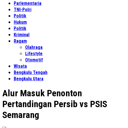
Parlementaria
TNI-Polri
Politik
Hukum
Politik
Kriminal
Ragam
Olahraga
Lifestyle
Otomotif
Wisata
Bengkulu Tengah
Bengkulu Utara
Alur Masuk Penonton
Pertandingan Persib vs PSIS
Semarang