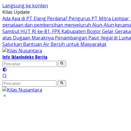
Langsung ke konten
Kilas Update
Ada Apa di PT Elang Perdana? Pengurus PT Mitra Lempar
penataan dan pembersihan menyeluruh Alun-Alun kecamata
Sambut HUT RI ke-81, FPK Kabupaten Bogor Gelar Gerak
atas Dugaan Maraknya Penambangan Pasir Ilegal di Luma
Salurkan Bantuan Air Bersih untuk Masyarakat
Info Iklan
Indeks Berita