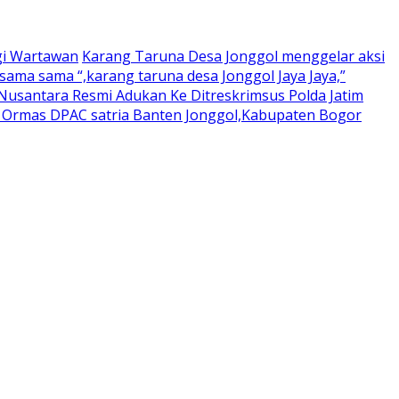
gi Wartawan
Karang Taruna Desa Jonggol menggelar aksi
ama sama “,karang taruna desa Jonggol Jaya Jaya,”
usantara Resmi Adukan Ke Ditreskrimsus Polda Jatim
a Ormas DPAC satria Banten Jonggol,Kabupaten Bogor