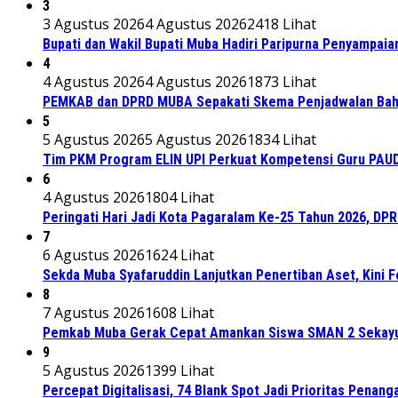
3
3 Agustus 2026
4 Agustus 2026
2418 Lihat
Bupati dan Wakil Bupati Muba Hadiri Paripurna Penyampaia
4
4 Agustus 2026
4 Agustus 2026
1873 Lihat
PEMKAB dan DPRD MUBA Sepakati Skema Penjadwalan Bah
5
5 Agustus 2026
5 Agustus 2026
1834 Lihat
Tim PKM Program ELIN UPI Perkuat Kompetensi Guru PAUD M
6
4 Agustus 2026
1804 Lihat
Peringati Hari Jadi Kota Pagaralam Ke-25 Tahun 2026, DP
7
6 Agustus 2026
1624 Lihat
Sekda Muba Syafaruddin Lanjutkan Penertiban Aset, Kini 
8
7 Agustus 2026
1608 Lihat
Pemkab Muba Gerak Cepat Amankan Siswa SMAN 2 Sekayu
9
5 Agustus 2026
1399 Lihat
Percepat Digitalisasi, 74 Blank Spot Jadi Prioritas Penan