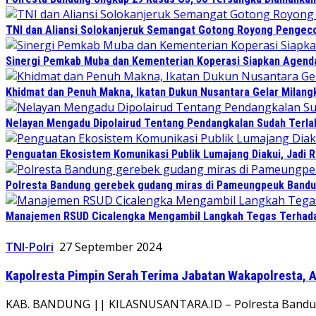
TNI dan Aliansi Solokanjeruk Semangat Gotong Royong Pengeco
Sinergi Pemkab Muba dan Kementerian Koperasi Siapkan Agenda 
Khidmat dan Penuh Makna, Ikatan Dukun Nusantara Gelar Milan
Nelayan Mengadu Dipolairud Tentang Pendangkalan Sudah Terlalu
Penguatan Ekosistem Komunikasi Publik Lumajang Diakui, Jadi 
Polresta Bandung gerebek gudang miras di Pameungpeuk Bandung
Manajemen RSUD Cicalengka Mengambil Langkah Tegas Terhadap 
TNI-Polri
27 September 2024
Kapolresta Pimpin Serah Terima Jabatan Wakapolresta, 
KAB. BANDUNG || KILASNUSANTARA.ID – Polresta Bandung