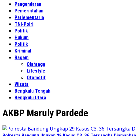
Pangandaran
Pemerintahan
Parlementaria
TNI-Polri
Politik
Hukum
Politik
Kriminal
Ragam
Olahraga
Lifestyle
Otomotif
Wisata
Bengkulu Tengah
Bengkulu Utara
AKBP Maruly Pardede
Polresta Bandung Ungkap 29 Kasus C3, 36 Tersangka Diamankan 