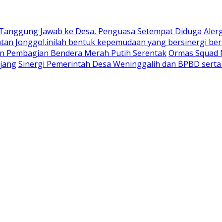
 Tanggung Jawab ke Desa, Penguasa Setempat Diduga Aler
n Jonggol.inilah bentuk kepemudaan yang bersinergi bers
an Pembagian Bendera Merah Putih Serentak
Ormas Squad N
jang
Sinergi Pemerintah Desa Weninggalih dan BPBD sert