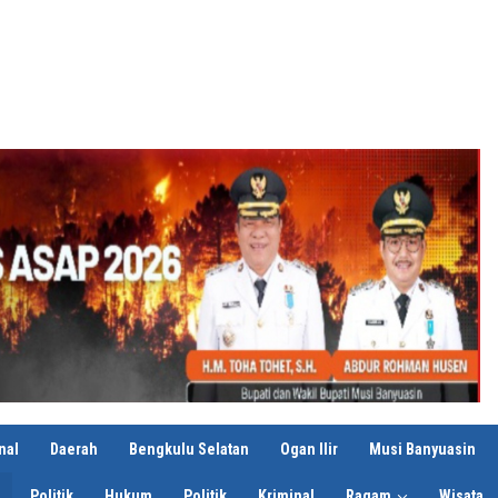
nal
Daerah
Bengkulu Selatan
Ogan Ilir
Musi Banyuasin
Politik
Hukum
Politik
Kriminal
Ragam
Wisata