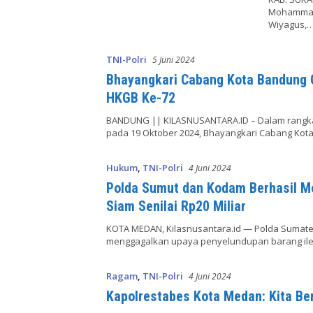
Mohammad 
Wiyagus,
TNI-Polri
5 Juni 2024
Bhayangkari Cabang Kota Bandung
HKGB Ke-72
BANDUNG || KILASNUSANTARA.ID – Dalam rangka
pada 19 Oktober 2024, Bhayangkari Cabang Kot
Hukum
,
TNI-Polri
4 Juni 2024
Polda Sumut dan Kodam Berhasil 
Siam Senilai Rp20 Miliar
KOTA MEDAN, Kilasnusantara.id — Polda Sumater
menggagalkan upaya penyelundupan barang ileg
Ragam
,
TNI-Polri
4 Juni 2024
Kapolrestabes Kota Medan: Kita Be