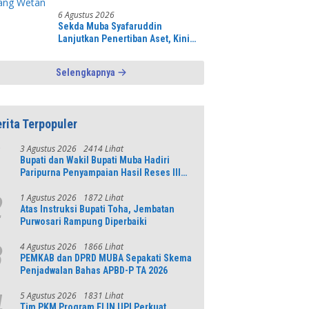
6 Agustus 2026
Sekda Muba Syafaruddin
Lanjutkan Penertiban Aset, Kini
Fokus Perjelas Tapal Batas Desa di
Lawang Wetan
Selengkapnya
rita Terpopuler
3 Agustus 2026
2414 Lihat
1
Bupati dan Wakil Bupati Muba Hadiri
Paripurna Penyampaian Hasil Reses III
DPRD Tahun 2026
1 Agustus 2026
1872 Lihat
2
Atas Instruksi Bupati Toha, Jembatan
Purwosari Rampung Diperbaiki
4 Agustus 2026
1866 Lihat
3
PEMKAB dan DPRD MUBA Sepakati Skema
Penjadwalan Bahas APBD-P TA 2026
5 Agustus 2026
1831 Lihat
4
Tim PKM Program ELIN UPI Perkuat