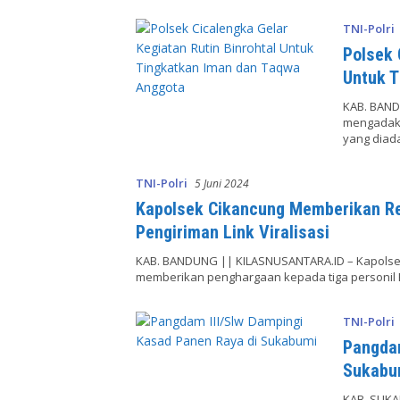
TNI-Polri
Polsek 
Untuk T
KAB. BAND
mengadaka
yang diad
TNI-Polri
5 Juni 2024
Kapolsek Cikancung Memberikan Re
Pengiriman Link Viralisasi
KAB. BANDUNG || KILASNUSANTARA.ID – Kapolsek
memberikan penghargaan kepada tiga personil 
TNI-Polri
Pangdam
Sukabu
KAB. SUKA