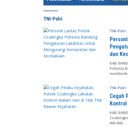
e
TNI-Polri
TNI-Polri
Personi
Pengatu
dan Ke
KAB. BAND
Polresta 
memberik
TNI-Polri
Cegah P
Kontrol
KAB. BAND
Cicalengka
titik-titik…