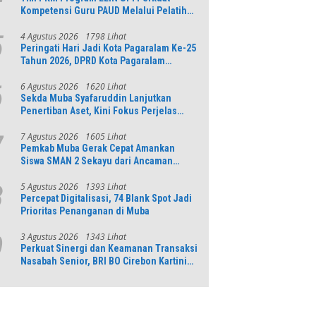
Kompetensi Guru PAUD Melalui Pelatihan
AI Untuk Pembelajaran Literasi dan
Numerasi
4 Agustus 2026
1798 Lihat
5
Peringati Hari Jadi Kota Pagaralam Ke-25
Tahun 2026, DPRD Kota Pagaralam
Menggelar Rapat Paripurna
6 Agustus 2026
1620 Lihat
6
Sekda Muba Syafaruddin Lanjutkan
Penertiban Aset, Kini Fokus Perjelas
Tapal Batas Desa di Lawang Wetan
7 Agustus 2026
1605 Lihat
7
Pemkab Muba Gerak Cepat Amankan
Siswa SMAN 2 Sekayu dari Ancaman
Pohon Tua Rawan Tumbang
5 Agustus 2026
1393 Lihat
8
Percepat Digitalisasi, 74 Blank Spot Jadi
Prioritas Penanganan di Muba
3 Agustus 2026
1343 Lihat
9
Perkuat Sinergi dan Keamanan Transaksi
Nasabah Senior, BRI BO Cirebon Kartini
Gelar Apresiasi Layanan Pensiunan