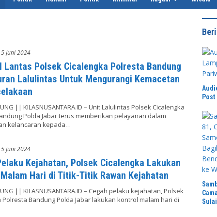
Beri
5 Juni 2024
l Lantas Polsek Cicalengka Polresta Bandung
ran Lalulintas Untuk Mengurangi Kemacetan
Audi
celakaan
Post 
UNG || KILASNUSANTARA.ID – Unit Lalulintas Polsek Cicalengka
Bandung Polda Jabar terus memberikan pelayanan dalam
an kelancaran kepada…
5 Juni 2024
elaku Kejahatan, Polsek Cicalengka Lakukan
 Malam Hari di Titik-Titik Rawan Kejahatan
Samb
UNG || KILASNUSANTARA.ID – Cegah pelaku kejahatan, Polsek
Cama
 Polresta Bandung Polda Jabar lakukan kontrol malam hari di
Sula
Ratu