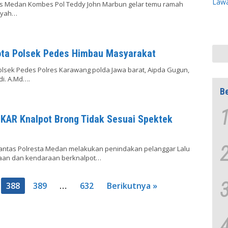
es Medan Kombes Pol Teddy John Marbun gelar temu ramah
layah…
ota Polsek Pedes Himbau Masyarakat
lsek Pedes Polres Karawang polda Jawa barat, Aipda Gugun,
di. A.Md….
Be
KAR Knalpot Brong Tidak Sesuai Spektek
lantas Polresta Medan melakukan penindakan pelanggar Lalu
kaan dan kendaraan berknalpot…
388
389
…
632
Berikutnya »