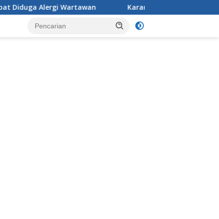
tawan
Karang Taruna Desa Jonggol menggelar aksi pen