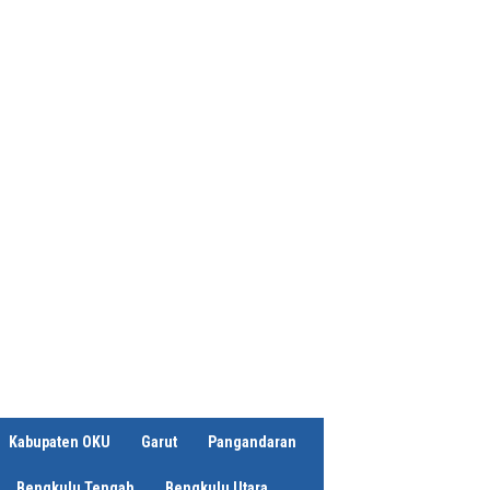
Kabupaten OKU
Garut
Pangandaran
Bengkulu Tengah
Bengkulu Utara