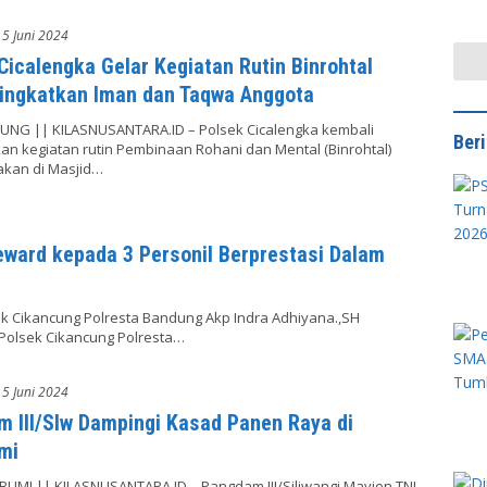
Puti
5 Juni 2024
Cicalengka Gelar Kegiatan Rutin Binrohtal
ingkatkan Iman dan Taqwa Anggota
UNG || KILASNUSANTARA.ID – Polsek Cicalengka kembali
Ber
n kegiatan rutin Pembinaan Rohani dan Mental (Binrohtal)
akan di Masjid…
ward kepada 3 Personil Berprestasi Dalam
 Cikancung Polresta Bandung Akp Indra Adhiyana.,SH
Polsek Cikancung Polresta…
5 Juni 2024
 III/Slw Dampingi Kasad Panen Raya di
mi
BUMI || KILASNUSANTARA.ID – Pangdam III/Siliwangi Mayjen TNI