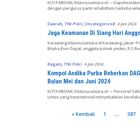
KOTA MEDAN, Kilasnusantara.id — Kapolrestab
dengan pengurus panti rehabilitasi narkoba wi
Daerah
,
TNI-Polri
,
Uncategorized
4 Juni 2024
Jaga Keamanan Di Siang Hari Angg
Karawang-Kilasnusantara.id Karawang, Jabar~Po
Bripka Jhon Dayat, anggota polsek pedes, R.S Bu
Ragam
,
TNI-Polri
4 Juni 2024
Kompol Andika Purba Beberkan DAG
Bulan Mei dan Juni 2024
KOTA MEDAN, Kilasnusantara.id — Personel Sat
Lintas yang berpotensial menyebabkan kecela
Paginasi
« Kembali
1
…
387
pos