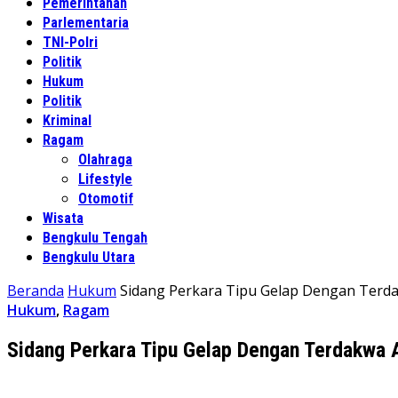
Pemerintahan
Parlementaria
TNI-Polri
Politik
Hukum
Politik
Kriminal
Ragam
Olahraga
Lifestyle
Otomotif
Wisata
Bengkulu Tengah
Bengkulu Utara
Beranda
Hukum
Sidang Perkara Tipu Gelap Dengan Terd
Hukum
,
Ragam
Sidang Perkara Tipu Gelap Dengan Terdakwa 