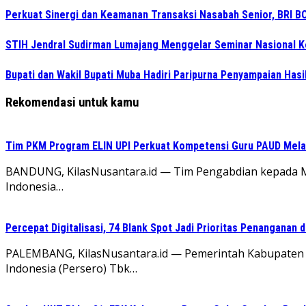
Perkuat Sinergi dan Keamanan Transaksi Nasabah Senior, BRI BO
STIH Jendral Sudirman Lumajang Menggelar Seminar Nasional 
Bupati dan Wakil Bupati Muba Hadiri Paripurna Penyampaian Hasi
Rekomendasi untuk kamu
Tim PKM Program ELIN UPI Perkuat Kompetensi Guru PAUD Melalu
BANDUNG, KilasNusantara.id — Tim Pengabdian kepada Mas
Indonesia…
Percepat Digitalisasi, 74 Blank Spot Jadi Prioritas Penanganan 
PALEMBANG, KilasNusantara.id — Pemerintah Kabupaten
Indonesia (Persero) Tbk…