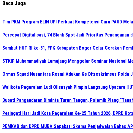
Baca Juga
Tim PKM Program ELIN UPI Perkuat Kompetensi Guru PAUD Melalu
Percepat Digitalisasi, 74 Blank Spot Jadi Prioritas Penanganan 
Sambut HUT RI ke-81, FPK Kabupaten Bogor Gelar Gerakan Pem
STKIP Muhammadiyah Lumajang Menggelar Seminar Nasional Men
Ormas Squad Nusantara Resmi Adukan Ke Ditreskrimsus Polda J
Walikota Pagaralam Ludi Olisnsyah Pimpin Langsung Upacara H
Bupati Pangandaran Diminta Turun Tangan, Polemik Plang “Tanah 
Peringati Hari Jadi Kota Pagaralam Ke-25 Tahun 2026, DPRD Ko
PEMKAB dan DPRD MUBA Sepakati Skema Penjadwalan Bahas AP