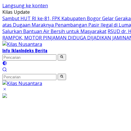
Langsung ke konten
Kilas Update
Sambut HUT RI ke-81, FPK Kabupaten Bogor Gelar Gerak
atas Dugaan Maraknya Penambangan Pasir Ilegal di Luma
Salurkan Bantuan Air Bersih untuk Masyarakat
RSUD dr. 
RAMPOK, MOTOR PINJAMAN DIDUGA DIJADIKAN JAMINA
Info Iklan
Indeks Berita