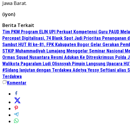
Jawa Barat.
(iyon)
Berita Terkait
Tim PKM Program ELIN UPI Perkuat Kompetensi Guru PAUD Melalu
Percepat Digitalisasi, 74 Blank Spot Jadi Prioritas Penanganan 
Sambut HUT RI ke-81, FPK Kabupaten Bogor Gelar Gerakan Pem
STKIP Muhammadiyah Lumajang Menggelar Seminar Nasional Men
Ormas Squad Nusantara Resmi Adukan Ke Ditreskrimsus Polda J
Walikota Pagaralam Ludi Olisnsyah Pimpin Langsung Upacara H
#Sidang lanjutan dengan Terdakwa Adetya Yessy Seftiani alias S
Terdakwa
Komentar