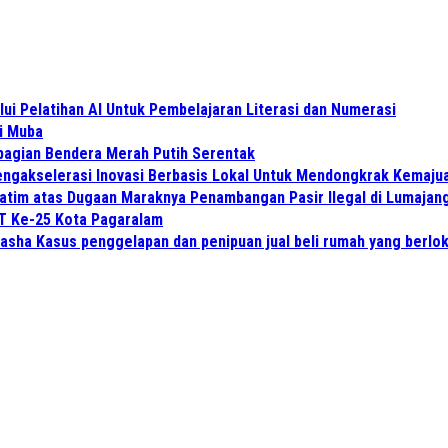
i Pelatihan AI Untuk Pembelajaran Literasi dan Numerasi
di Muba
bagian Bendera Merah Putih Serentak
gakselerasi Inovasi Berbasis Lokal Untuk Mendongkrak Kemajua
atim atas Dugaan Maraknya Penambangan Pasir Ilegal di Lumajan
UT Ke-25 Kota Pagaralam
asha Kasus penggelapan dan penipuan jual beli rumah yang berlok