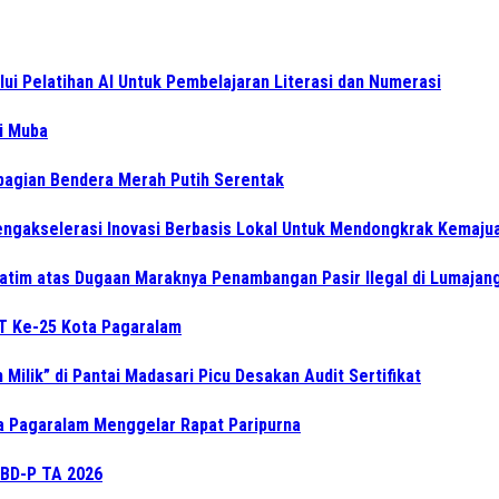
i Pelatihan AI Untuk Pembelajaran Literasi dan Numerasi
di Muba
bagian Bendera Merah Putih Serentak
gakselerasi Inovasi Berbasis Lokal Untuk Mendongkrak Kemajua
atim atas Dugaan Maraknya Penambangan Pasir Ilegal di Lumajan
UT Ke-25 Kota Pagaralam
Milik” di Pantai Madasari Picu Desakan Audit Sertifikat
ta Pagaralam Menggelar Rapat Paripurna
BD-P TA 2026