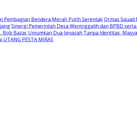
an Pembagian Bendera Merah Putih Serentak
Ormas Squad N
jang
Sinergi Pemerintah Desa Weninggalih dan BPBD sert
H. Bob Bazar Umumkan Dua Jenazah Tanpa Identitas, Masyar
N UTANG PESTA MIRAS