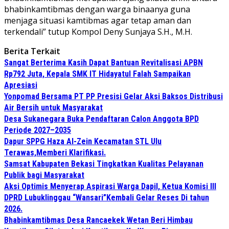
bhabinkamtibmas dengan warga binaanya guna
menjaga situasi kamtibmas agar tetap aman dan
terkendali” tutup Kompol Deny Sunjaya S.H., M.H.
Berita Terkait
Sangat Berterima Kasih Dapat Bantuan Revitalisasi APBN
Rp792 Juta, Kepala SMK IT Hidayatul Falah Sampaikan
Apresiasi
Yonpomad Bersama PT PP Presisi Gelar Aksi Baksos Distribusi
Air Bersih untuk Masyarakat
Desa Sukanegara Buka Pendaftaran Calon Anggota BPD
Periode 2027–2035
Dapur SPPG Haza Al-Zein Kecamatan STL Ulu
Terawas,Memberi Klarifikasi.
Samsat Kabupaten Bekasi Tingkatkan Kualitas Pelayanan
Publik bagi Masyarakat
Aksi Optimis Menyerap Aspirasi Warga Dapil, Ketua Komisi III
DPRD Lubuklinggau “Wansari”Kembali Gelar Reses Di tahun
2026.
Bhabinkamtibmas Desa Rancaekek Wetan Beri Himbau