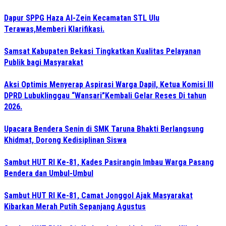
Dapur SPPG Haza Al-Zein Kecamatan STL Ulu
Terawas,Memberi Klarifikasi.
Samsat Kabupaten Bekasi Tingkatkan Kualitas Pelayanan
Publik bagi Masyarakat
Aksi Optimis Menyerap Aspirasi Warga Dapil, Ketua Komisi III
DPRD Lubuklinggau “Wansari”Kembali Gelar Reses Di tahun
2026.
Upacara Bendera Senin di SMK Taruna Bhakti Berlangsung
Khidmat, Dorong Kedisiplinan Siswa
Sambut HUT RI Ke-81, Kades Pasirangin Imbau Warga Pasang
Bendera dan Umbul-Umbul
Sambut HUT RI Ke-81, Camat Jonggol Ajak Masyarakat
Kibarkan Merah Putih Sepanjang Agustus