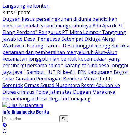
Langsung ke konten
Kilas Update
Dugaan kasus perselingkuhan di dunia pendidikan
mencuat setelah suami mengetahuinya
Ada Apa di PT
Elang Perdana? Pengurus PT Mitra Lempar Tanggung
Jawab ke Desa, Penguasa Setempat Diduga Alergi
Wartawan
Karang Taruna Desa Jonggol menggelar aksi
penataan dan pembersihan menyeluruh Alun-Alun
kecamatan Jonggol.inilah bentuk kepemudaan yang
bersinergi bersama sama “,karang taruna desa Jonggol
Jaya Jaya,”
Sambut HUT RI ke-81, FPK Kabupaten Bogor
Gelar Gerakan Pembagian Bendera Merah Putih
Serentak
Ormas Squad Nusantara Resmi Adukan Ke
Ditreskrimsus Polda Jatim atas Dugaan Maraknya
Penambangan Pasir Ilegal di Lumajang
Info Iklan
Indeks Berita