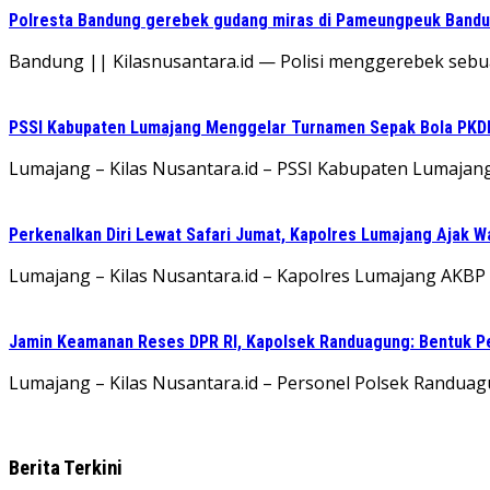
Polresta Bandung gerebek gudang miras di Pameungpeuk Bandung
Bandung || Kilasnusantara.id — Polisi menggerebek seb
PSSI Kabupaten Lumajang Menggelar Turnamen Sepak Bola PKDI 
Lumajang – Kilas Nusantara.id – PSSI Kabupaten Lumaja
Perkenalkan Diri Lewat Safari Jumat, Kapolres Lumajang Ajak 
Lumajang – Kilas Nusantara.id – Kapolres Lumajang AKBP Ri
Jamin Keamanan Reses DPR RI, Kapolsek Randuagung: Bentuk 
Lumajang – Kilas Nusantara.id – Personel Polsek Randu
Berita Terkini