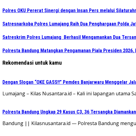
Polres OKU Pererat Sinergi dengan Insan Pers melalui Silatura
Satresnarkoba Polres Lumajang Raih Dua Penghargaan Polda Ja
Satreskrim Polres Lumajang Berhasil Mengamankan Dua Tersan
Polresta Bandung Matangkan Pengamanan Piala Presiden 2026, 
Rekomendasi untuk kamu
Dengan Slogan “OKE GASS!!” Pemdes Banjarwaru Menggelar Jala
Lumajang – Kilas Nusantara.id – Kali ini lapangan utama 
Polresta Bandung Ungkap 29 Kasus C3, 36 Tersangka Diamankan 
Bandung || Kilasnusantara.id — Polresta Bandung mengung