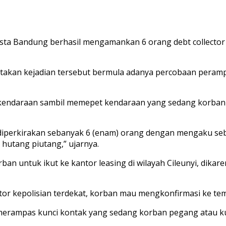
sta Bandung berhasil mengamankan 6 orang debt collector
kan kejadian tersebut bermula adanya percobaan perampa
endaraan sambil memepet kendaraan yang sedang korban na
iperkirakan sebanyak 6 (enam) orang dengan mengaku seb
hutang piutang,” ujarnya.
an untuk ikut ke kantor leasing di wilayah Cileunyi, dik
ntor kepolisian terdekat, korban mau mengkonfirmasi ke tem
 merampas kunci kontak yang sedang korban pegang atau 