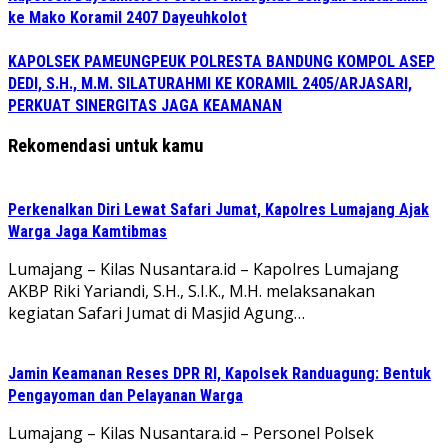
ke Mako Koramil 2407 Dayeuhkolot
KAPOLSEK PAMEUNGPEUK POLRESTA BANDUNG KOMPOL ASEP
DEDI, S.H., M.M. SILATURAHMI KE KORAMIL 2405/ARJASARI,
PERKUAT SINERGITAS JAGA KEAMANAN
Rekomendasi untuk kamu
Perkenalkan Diri Lewat Safari Jumat, Kapolres Lumajang Ajak
Warga Jaga Kamtibmas
Lumajang – Kilas Nusantara.id – Kapolres Lumajang
AKBP Riki Yariandi, S.H., S.I.K., M.H. melaksanakan
kegiatan Safari Jumat di Masjid Agung…
Jamin Keamanan Reses DPR RI, Kapolsek Randuagung: Bentuk
Pengayoman dan Pelayanan Warga
Lumajang – Kilas Nusantara.id – Personel Polsek