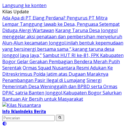
Langsung ke konten
Kilas Update
Ada Apa di PT Elang Perdana? Pengurus PT Mitra
Lempar Tanggung Jawab ke Desa, Penguasa Setempat
Diduga Alergi Wartawan
Karang Taruna Desa Jonggol
menggelar aksi penataan dan pembersihan menyeluruh
Alun-Alun kecamatan Jonggol.inilah bentuk kepemudaan
yang bersinergi bersama sama “,karang taruna desa
Jonggol Jaya Jaya,”
Sambut HUT RI ke-81, FPK Kabupaten
Bogor Gelar Gerakan Pembagian Bendera Merah Putih
Serentak
Ormas Squad Nusantara Resmi Adukan Ke
Ditreskrimsus Polda Jatim atas Dugaan Maraknya
Penambangan Pasir Ilegal di Lumajang
Sinergi
Pemerintah Desa Weninggalih dan BPBD serta Ormas
DPAC satria Banten Jonggol,Kabupaten Bogor Salurkan
Bantuan Air Bersih untuk Masyarakat
Info Iklan
Indeks Berita