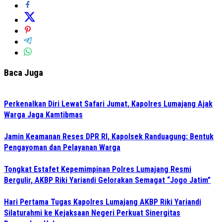
Baca Juga
Perkenalkan Diri Lewat Safari Jumat, Kapolres Lumajang Ajak
Warga Jaga Kamtibmas
Jamin Keamanan Reses DPR RI, Kapolsek Randuagung: Bentuk
Pengayoman dan Pelayanan Warga
Tongkat Estafet Kepemimpinan Polres Lumajang Resmi
Bergulir, AKBP Riki Yariandi Gelorakan Semagat “Jogo Jatim”
Hari Pertama Tugas Kapolres Lumajang AKBP Riki Yariandi
Silaturahmi ke Kejaksaan Negeri Perkuat Sinergitas