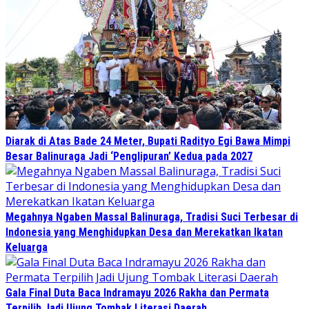
Diarak di Atas Bade 24 Meter, Bupati Radityo Egi Bawa Mimpi
Besar Balinuraga Jadi ‘Penglipuran’ Kedua pada 2027
Megahnya Ngaben Massal Balinuraga, Tradisi Suci Terbesar di
Indonesia yang Menghidupkan Desa dan Merekatkan Ikatan
Keluarga
Gala Final Duta Baca Indramayu 2026 Rakha dan Permata
Terpilih Jadi Ujung Tombak Literasi Daerah