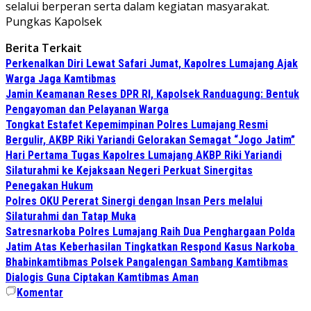
selalui berperan serta dalam kegiatan masyarakat.
Pungkas Kapolsek
Berita Terkait
Perkenalkan Diri Lewat Safari Jumat, Kapolres Lumajang Ajak
Warga Jaga Kamtibmas
Jamin Keamanan Reses DPR RI, Kapolsek Randuagung: Bentuk
Pengayoman dan Pelayanan Warga
Tongkat Estafet Kepemimpinan Polres Lumajang Resmi
Bergulir, AKBP Riki Yariandi Gelorakan Semagat “Jogo Jatim”
Hari Pertama Tugas Kapolres Lumajang AKBP Riki Yariandi
Silaturahmi ke Kejaksaan Negeri Perkuat Sinergitas
Penegakan Hukum
Polres OKU Pererat Sinergi dengan Insan Pers melalui
Silaturahmi dan Tatap Muka
Satresnarkoba Polres Lumajang Raih Dua Penghargaan Polda
Jatim Atas Keberhasilan Tingkatkan Respond Kasus Narkoba
Bhabinkamtibmas Polsek Pangalengan Sambang Kamtibmas
Dialogis Guna Ciptakan Kamtibmas Aman
Komentar