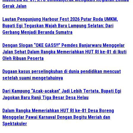
Gerak Jalan
Lautan Pengunjung Harbour Fest 2026 Putar Roda UMKM,
Bupati Egi Tegaskan Wajah Baru Lampung Selatan: Dari
Gerbang Menjadi Beranda Sumatra
Dengan Slogan “OKE GASS!!” Pemdes Banjarwaru Menggelar
Jalan Sehat Dalam Rangka Memeriahkan HUT RI ke-81 di Ikuti
Oleh Ribuan Peserta
Dugaan kasus perselingkuhan di dunia pendidikan mencuat
setelah suami mengetahuinya
Dari Kampung “Acak-acakan” Jadi Lebih Tertata, Bupati Egi
Jagokan Baru Ranji Tiga Besar Desa Helau
Dalam Rangka Memeriahkan HUT RI ke-81 Desa Boreng
Menggelar Pawai Karnaval Dengan Begitu Meriah dan
Spektakuler