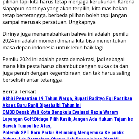
pilihan tapi kita harus tetap menjaga kerukunan. Karena
siapapun nantinya yang akan terpilih, kita masihakan
tetap bertetangga, berbeda pilihan boleh tapi jangan
sampai merusak persatuan. Ungkapnya
Dirinya juga menamabahkan bahwa ini adalah pemilu
2024 ini adalah momen dimana kita bisa menentukan
masa depan indonesia untuk lebih baik lagi.
Pemilu 2024 ini adalah pesta demokrasi, jadi sebagai
mana kita pesta harus disambut dengan suka cita dan
juga penuh dengan kegembiraan, dan tak harus saling
berselisih antar tetangga.
Berita Terkait
Akhiri Penantian 19 Tahun Warga, Bupati Radityo Egi Pastikan
Akses Baru Ranji Diperbaiki Tahun Ini
OMBB Desak Wali Kota Bengkulu Evaluasi Razia Warem
Lapangan Golf:Diduga Pilih Kasih,Jangan Ada Hukum Tajam ke
Bawah Tumpul ke Atas,
Polemik SPT Baru Parkir Belimbing,Mengemuka Ke publik