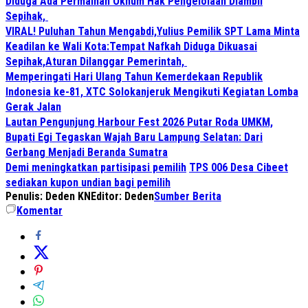
Diduga Ada Permainan Oknum Hak Pengelolaan Diambil
Sepihak,
VIRAL! Puluhan Tahun Mengabdi,Yulius Pemilik SPT Lama Minta
Keadilan ke Wali Kota:Tempat Nafkah Diduga Dikuasai
Sepihak,Aturan Dilanggar Pemerintah,
Memperingati Hari Ulang Tahun Kemerdekaan Republik
Indonesia ke-81, XTC Solokanjeruk Mengikuti Kegiatan Lomba
Gerak Jalan
Lautan Pengunjung Harbour Fest 2026 Putar Roda UMKM,
Bupati Egi Tegaskan Wajah Baru Lampung Selatan: Dari
Gerbang Menjadi Beranda Sumatra
Demi meningkatkan partisipasi pemilih
TPS 006 Desa Cibeet
sediakan kupon undian bagi pemilih
Penulis: Deden KN
Editor: Deden
Sumber Berita
Komentar