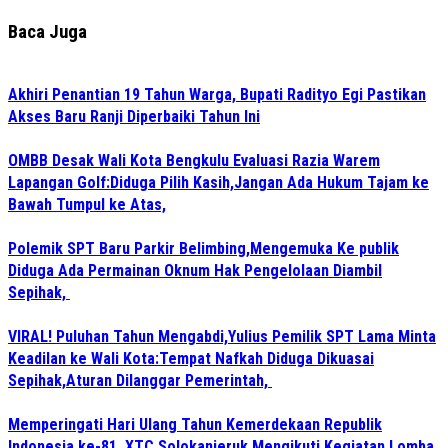
Baca Juga
Akhiri Penantian 19 Tahun Warga, Bupati Radityo Egi Pastikan
Akses Baru Ranji Diperbaiki Tahun Ini
OMBB Desak Wali Kota Bengkulu Evaluasi Razia Warem
Lapangan Golf:Diduga Pilih Kasih,Jangan Ada Hukum Tajam ke
Bawah Tumpul ke Atas,
Polemik SPT Baru Parkir Belimbing,Mengemuka Ke publik
Diduga Ada Permainan Oknum Hak Pengelolaan Diambil
Sepihak,
VIRAL! Puluhan Tahun Mengabdi,Yulius Pemilik SPT Lama Minta
Keadilan ke Wali Kota:Tempat Nafkah Diduga Dikuasai
Sepihak,Aturan Dilanggar Pemerintah,
Memperingati Hari Ulang Tahun Kemerdekaan Republik
Indonesia ke-81, XTC Solokanjeruk Mengikuti Kegiatan Lomba