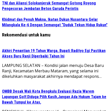
TNI dan Aliansi Solokanjeruk Semangat Gotong Royong
Pengecoran Jembatan Beton Garuda Perintis
Khidmat dan Penuh Makna, Ikatan Dukun Nusantara Gelar
Milangkala Ke-6 Dengan Semangat “Duduk Tekun Hidup Rukun”
Rekomendasi untuk kamu
Akhiri Penantian 19 Tahun Warga, Bupati Radityo Egi Pastikan
Akses Baru Ranji Diperbaiki Tahun Ini
LAMPUNG SELATAN – Kondisi jalan menuju Desa Baru
Ranji, Kecamatan Merbau Mataram, yang selama ini
dikeluhkan masyarakat akhirnya mendapat respons…
OMBB Desak Wali Kota Bengkulu Evaluasi Razia Warem
Lapangan Golf:Diduga Pilih Kasih,Jangan Ada Hukum Tajam ke
Bawah Tumpul ke Atas,