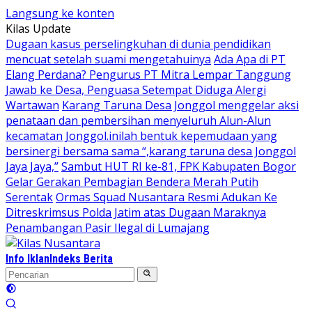
Langsung ke konten
Kilas Update
Dugaan kasus perselingkuhan di dunia pendidikan
mencuat setelah suami mengetahuinya
Ada Apa di PT
Elang Perdana? Pengurus PT Mitra Lempar Tanggung
Jawab ke Desa, Penguasa Setempat Diduga Alergi
Wartawan
Karang Taruna Desa Jonggol menggelar aksi
penataan dan pembersihan menyeluruh Alun-Alun
kecamatan Jonggol.inilah bentuk kepemudaan yang
bersinergi bersama sama “,karang taruna desa Jonggol
Jaya Jaya,”
Sambut HUT RI ke-81, FPK Kabupaten Bogor
Gelar Gerakan Pembagian Bendera Merah Putih
Serentak
Ormas Squad Nusantara Resmi Adukan Ke
Ditreskrimsus Polda Jatim atas Dugaan Maraknya
Penambangan Pasir Ilegal di Lumajang
Info Iklan
Indeks Berita