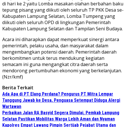
di hari ke 2 yaitu Lomba masakan olahan berbahan baku
tepung pisang yang diikuti oleh seluruh TP PKK Desa se-
Kabupaten Lampung Selatan, Lomba Tumpeng yang
diikuti oleh seluruh OPD di lingkungan Pemerintah
Kabupaten Lampung Selatan dan Tampilan Seni Budaya.
Acara ini diharapkan dapat memperkuat sinergi antara
pemerintah, pelaku usaha, dan masyarakat dalam
mengembangkan potensi daerah. Pemerintah daerah
berkomitmen untuk terus mendukung kegiatan
semacam ini guna mengangkat citra daerah serta
mendorong pertumbuhan ekonomi yang berkelanjutan.
(Nzr/kmf)
Berita Terkait
Ada Apa di PT Elang Perdana? Pengurus PT Mitra Lempar
Tanggung Jawab ke Desa, Penguasa Setempat Diduga Alergi
Wartawan
Perbaikan Jalan RA Basyid Segera Dimulai, Pemkab Lampung
Selatan Pastikan Mobilitas Warga Lebih Aman dan Nyaman
Kapolres Empat Lawang Pimpin Sertijab Pejabat Utama dan