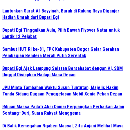
Lantunkan Surat Al-Bayyinah, Buruh di Rulung Raya Diganjar
Hadiah Umrah dari Bupati Egi
Bupati Egi Tinggalkan Aula, Pilih Bawah Flyover Natar untuk
Lantik 12 Pejabat
Sambut HUT RI ke-81, FPK Kabupaten Bogor Gelar Gerakan
Pembagian Bendera Merah Putih Serentak
Bupati Egi Ajak Lampung Selatan Bersahabat dengan AI, SDM
Unggul Disiapkan Hadapi Masa Depan
JPU Minta Tambahan Waktu Susun Tuntutan, Majelis Hakim
Tunda Sidang Dugaan Penggelapan Mobil Xenia Pekan Depan
Ribuan Massa Padati Aksi Damai Perjuangkan Perbaikan Jalan
Sontang–Duri, Suara Rakyat Menggema
Di Balik Kemegahan Ngaben Massal, Zita Anjani Melihat Masa