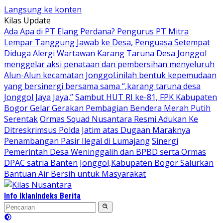
Langsung ke konten
Kilas Update
Ada Apa di PT Elang Perdana? Pengurus PT Mitra
Lempar Tanggung Jawab ke Desa, Penguasa Setempat
Diduga Alergi Wartawan
Karang Taruna Desa Jonggol
menggelar aksi penataan dan pembersihan menyeluruh
Alun-Alun kecamatan Jonggol.inilah bentuk kepemudaan
yang bersinergi bersama sama “,karang taruna desa
Jonggol Jaya Jaya,”
Sambut HUT RI ke-81, FPK Kabupaten
Bogor Gelar Gerakan Pembagian Bendera Merah Putih
Serentak
Ormas Squad Nusantara Resmi Adukan Ke
Ditreskrimsus Polda Jatim atas Dugaan Maraknya
Penambangan Pasir Ilegal di Lumajang
Sinergi
Pemerintah Desa Weninggalih dan BPBD serta Ormas
DPAC satria Banten Jonggol,Kabupaten Bogor Salurkan
Bantuan Air Bersih untuk Masyarakat
Info Iklan
Indeks Berita