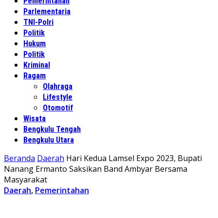
Pemerintahan
Parlementaria
TNI-Polri
Politik
Hukum
Politik
Kriminal
Ragam
Olahraga
Lifestyle
Otomotif
Wisata
Bengkulu Tengah
Bengkulu Utara
Beranda
Daerah
Hari Kedua Lamsel Expo 2023, Bupati
Nanang Ermanto Saksikan Band Ambyar Bersama
Masyarakat
Daerah
,
Pemerintahan