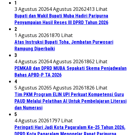
1
3 Agustus 2026
4 Agustus 2026
2413 Lihat
Bupati dan Wakil Bupati Muba Hadiri Paripurna
Penyampaian Hasil Reses III DPRD Tahun 2026
2
1 Agustus 2026
1870 Lihat
Atas Instruksi Bupati Toha, Jembatan Purwosari
Rampung Diperbaiki
3
4 Agustus 2026
4 Agustus 2026
1862 Lihat
PEMKAB dan DPRD MUBA Sepakati Skema Penjadwalan
Bahas APBD-P TA 2026
4
5 Agustus 2026
5 Agustus 2026
1826 Lihat
Tim PKM Program ELIN UPI Perkuat Kompetensi Guru
PAUD Melalui Pelatihan AI Untuk Pembelajaran Literasi
dan Numerasi
5
4 Agustus 2026
1797 Lihat
Peringati Hari Jadi Kota Pagaralam Ke-25 Tahun 2026,
DPRD Kota Pagaralam Menggelar Rapat Paripurna