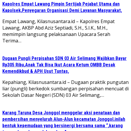
Kapolres Empat Lawang Pimpin Sertijab Pejabat Utama dan
Kapolsek,Penyegaran Organisasi Demi Layanan Masyarakat,
Empat Lawang, Kilasnusantara.id – Kapolres Empat
Lawang, AKBP Abd Aziz Septiadi, S.H., S.I.K., M.H.,
memimpin langsung pelaksanaan Upacara Serah
Terima…
Dugaan Pungli Perpisahan SDN 03 Air Selimang Wajibkan Bayar
Rp305 Ribu,Anak Tak Bisa Ikut Acara Ketum OMBB Desak
Kemendikbud & APH Usut Tuntas,
Kepahiang, Kilasnusantara.id – Dugaan praktik pungutan
liar (pungli) berkedok sumbangan perpisahan mencuat di
Sekolah Dasar Negeri (SDN) 03 Air Selimang,…
Karang Taruna Desa Jonggol menggelar aksi penataan dan
pembersihan menyeluruh Alun-Alun kecamatan Jonggol.inilah
bentuk kepemudaan yang bersinergi bersama sama “,karang