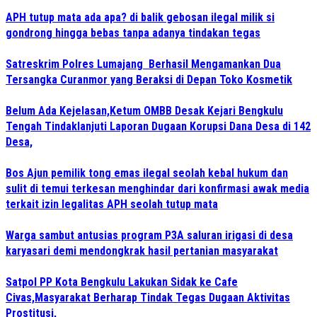
APH tutup mata ada apa? di balik gebosan ilegal milik si
gondrong hingga bebas tanpa adanya tindakan tegas
Satreskrim Polres Lumajang Berhasil Mengamankan Dua
Tersangka Curanmor yang Beraksi di Depan Toko Kosmetik
Belum Ada Kejelasan,Ketum OMBB Desak Kejari Bengkulu
Tengah Tindaklanjuti Laporan Dugaan Korupsi Dana Desa di 142
Desa,
Bos Ajun pemilik tong emas ilegal seolah kebal hukum dan
sulit di temui terkesan menghindar dari konfirmasi awak media
terkait izin legalitas APH seolah tutup mata
Warga sambut antusias program P3A saluran irigasi di desa
karyasari demi mendongkrak hasil pertanian masyarakat
Satpol PP Kota Bengkulu Lakukan Sidak ke Cafe
Civas,Masyarakat Berharap Tindak Tegas Dugaan Aktivitas
Prostitusi,