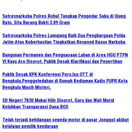
Satresnarkoba Polres Rohul Tangkap Pengedar Sabu di Ujung
Batu, Sita Barang Bukti 3,89 Gram
Satresnarkoba Polres Lumajang Raih Dua Penghargaan Polda
Jatim Atas Keberhasilan Tingkatkan Respond Kasus Narkoba
Bangunan Permanen dan Penguasaan Lahan di Area HGU PTPN
VI Kayu Aro Disorot, Publik Desak Klarifikasi dan Penertiban
Publik Desak KPK Konferensi Pers:Isu OTT di
Bengkulu,Penggeledahan di Rumah Kediaman Kadis PUPR Kota
Bengkulu Masih Misteri,
SD Negeri 78/III Mukai Hilir Disorot, Guru dan Wali Murid
Keluhkan Transparansi Dana BOS
Telah terjadi kehilangan sepeda motor di pasar Jonggol akibat
kelalaian pemilik kendaraan