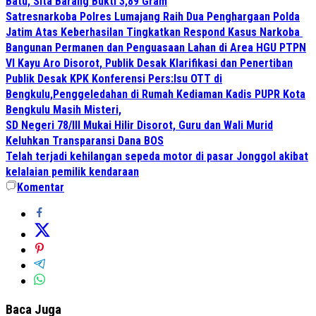
Batu, Sita Barang Bukti 3,89 Gram
Satresnarkoba Polres Lumajang Raih Dua Penghargaan Polda
Jatim Atas Keberhasilan Tingkatkan Respond Kasus Narkoba
Bangunan Permanen dan Penguasaan Lahan di Area HGU PTPN
VI Kayu Aro Disorot, Publik Desak Klarifikasi dan Penertiban
Publik Desak KPK Konferensi Pers:Isu OTT di
Bengkulu,Penggeledahan di Rumah Kediaman Kadis PUPR Kota
Bengkulu Masih Misteri,
SD Negeri 78/III Mukai Hilir Disorot, Guru dan Wali Murid
Keluhkan Transparansi Dana BOS
Telah terjadi kehilangan sepeda motor di pasar Jonggol akibat
kelalaian pemilik kendaraan
Komentar
Baca Juga