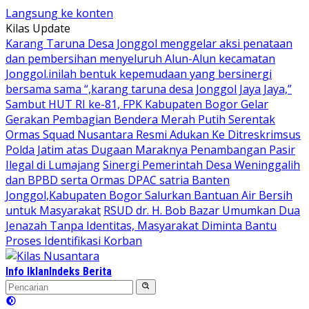
Langsung ke konten
Kilas Update
Karang Taruna Desa Jonggol menggelar aksi penataan
dan pembersihan menyeluruh Alun-Alun kecamatan
Jonggol.inilah bentuk kepemudaan yang bersinergi
bersama sama “,karang taruna desa Jonggol Jaya Jaya,”
Sambut HUT RI ke-81, FPK Kabupaten Bogor Gelar
Gerakan Pembagian Bendera Merah Putih Serentak
Ormas Squad Nusantara Resmi Adukan Ke Ditreskrimsus
Polda Jatim atas Dugaan Maraknya Penambangan Pasir
Ilegal di Lumajang
Sinergi Pemerintah Desa Weninggalih
dan BPBD serta Ormas DPAC satria Banten
Jonggol,Kabupaten Bogor Salurkan Bantuan Air Bersih
untuk Masyarakat
RSUD dr. H. Bob Bazar Umumkan Dua
Jenazah Tanpa Identitas, Masyarakat Diminta Bantu
Proses Identifikasi Korban
Info Iklan
Indeks Berita