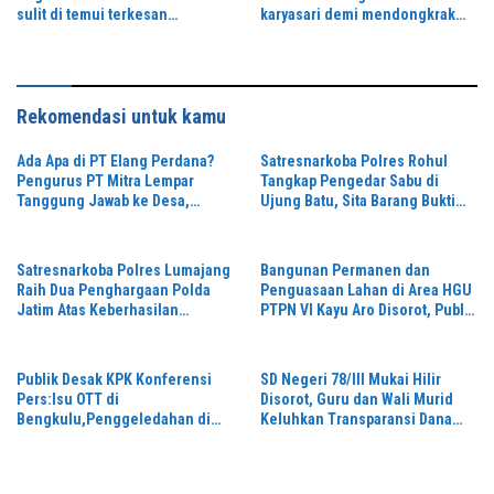
sulit di temui terkesan
karyasari demi mendongkrak
menghindar dari konfirmasi
hasil pertanian masyarakat
awak media terkait izin legalitas
APH seolah tutup mata
Rekomendasi untuk kamu
Ada Apa di PT Elang Perdana?
Satresnarkoba Polres Rohul
Pengurus PT Mitra Lempar
Tangkap Pengedar Sabu di
Tanggung Jawab ke Desa,
Ujung Batu, Sita Barang Bukti
Penguasa Setempat Diduga
3,89 Gram
Alergi Wartawan
Satresnarkoba Polres Lumajang
Bangunan Permanen dan
Raih Dua Penghargaan Polda
Penguasaan Lahan di Area HGU
Jatim Atas Keberhasilan
PTPN VI Kayu Aro Disorot, Publik
Tingkatkan Respond Kasus
Desak Klarifikasi dan Penertiban
Narkoba
Publik Desak KPK Konferensi
SD Negeri 78/III Mukai Hilir
Pers:Isu OTT di
Disorot, Guru dan Wali Murid
Bengkulu,Penggeledahan di
Keluhkan Transparansi Dana
Rumah Kediaman Kadis PUPR
BOS
Kota Bengkulu Masih Misteri,