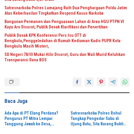
Satresnarkoba Polres Lumajang Raih Dua Penghargaan Polda Jatim
Atas Keberhasilan Tingkatkan Respond Kasus Narkoba
Bangunan Permanen dan Penguasaan Lahan di Area HGU PTPN VI
Kayu Aro Disorot, Publik Desak Klarifikasi dan Penertiban
Publik Desak KPK Konferensi Pers:Isu OTT di
Bengkulu,Penggeledahan di Rumah Kediaman Kadis PUPR Kota
Bengkulu Masih Misteri,
SD Negeri 78/III Mukai Hilir Disorot, Guru dan Wali Murid Keluhkan
Transparansi Dana BOS
Baca Juga
Ada Apa di PT Elang Perdana?
Satresnarkoba Polres Rohul
Pengurus PT Mitra Lempar
Tangkap Pengedar Sabu di
Tanggung Jawab ke Desa,
Ujung Batu, Sita Barang Bukti
Penguasa Setempat Diduga
3,89 Gram