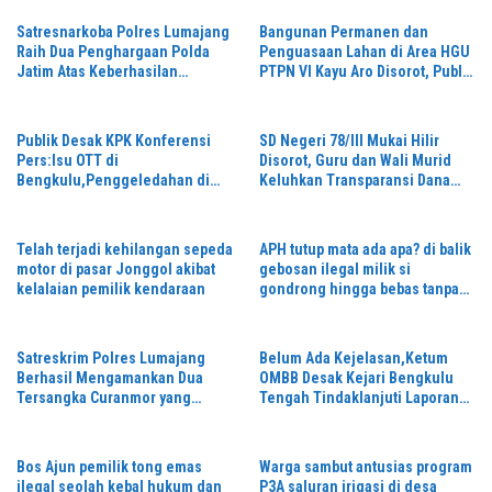
Alergi Wartawan
Satresnarkoba Polres Lumajang
Bangunan Permanen dan
Raih Dua Penghargaan Polda
Penguasaan Lahan di Area HGU
Jatim Atas Keberhasilan
PTPN VI Kayu Aro Disorot, Publik
Tingkatkan Respond Kasus
Desak Klarifikasi dan Penertiban
Narkoba
Publik Desak KPK Konferensi
SD Negeri 78/III Mukai Hilir
Pers:Isu OTT di
Disorot, Guru dan Wali Murid
Bengkulu,Penggeledahan di
Keluhkan Transparansi Dana
Rumah Kediaman Kadis PUPR
BOS
Kota Bengkulu Masih Misteri,
Telah terjadi kehilangan sepeda
APH tutup mata ada apa? di balik
motor di pasar Jonggol akibat
gebosan ilegal milik si
kelalaian pemilik kendaraan
gondrong hingga bebas tanpa
adanya tindakan tegas
Satreskrim Polres Lumajang
Belum Ada Kejelasan,Ketum
Berhasil Mengamankan Dua
OMBB Desak Kejari Bengkulu
Tersangka Curanmor yang
Tengah Tindaklanjuti Laporan
Beraksi di Depan Toko Kosmetik
Dugaan Korupsi Dana Desa di
142 Desa,
Bos Ajun pemilik tong emas
Warga sambut antusias program
ilegal seolah kebal hukum dan
P3A saluran irigasi di desa